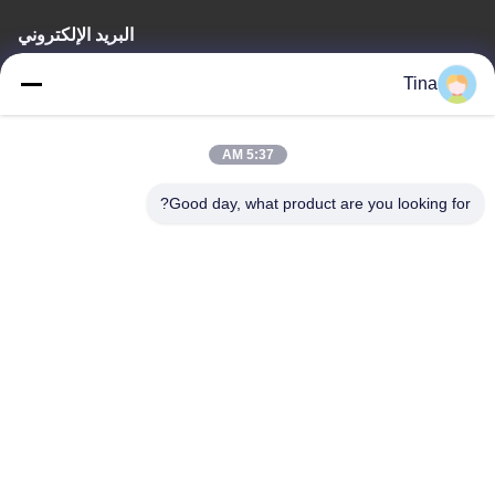
البريد الإلكتروني
joe@flyonsport.com/info@flyonsport.com
Tina
وقت العمل
5:37 AM
9:00-18:00
Good day, what product are you looking for?
عنواننا
العنوان
الصين ، قوانغدونغ ، شنتشن ، B4-06 ، المبنى B ، رقم 108 Lijia Road ،
Henggang Community ، Longgang Street
هاتف
86-135-3407-1985