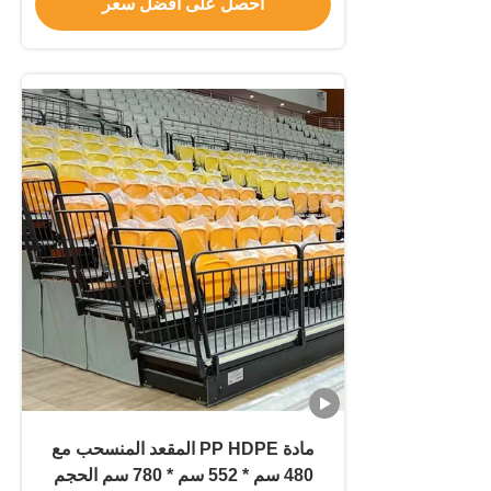
احصل على افضل سعر
مادة PP HDPE المقعد المنسحب مع
480 سم * 552 سم * 780 سم الحجم