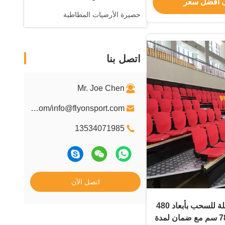
 افضل سعر
حصيرة الأرضيات المطاطية
اتصل بنا
Mr. Joe Chen
joe@flyonsport.com/info@flyonsport.com
13534071985
اتصل الآن
مقاعد مدرجات قابلة للسحب بأبعاد 480
سم * 552 سم * 780 سم مع ضمان لمدة