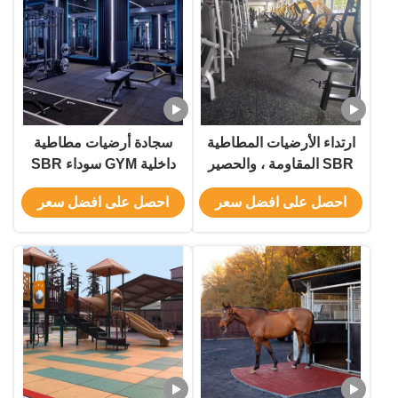
ارتداء الأرضيات المطاطية
سجادة أرضيات مطاطية
SBR المقاومة ، والحصير
داخلية GYM سوداء SBR
المطاطي للجيم الأزرق
مع سطح منقط EPDM
احصل على افضل سعر
احصل على افضل سعر
الأسود الأحمر اللون