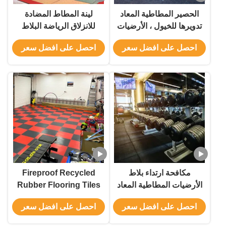
الحصير المطاطية المعاد
لينة المطاط المضادة
تدويرها للخيول ، الأرضيات
للانزلاق الرياضة البلاط
المطاطية المضادة للانزلاق
امتصاص الصدمات في
احصل على افضل سعر
احصل على افضل سعر
مع 4. سمك 5 سم
الهواء الطلق
مكافحة ارتداء بلاط
Fireproof Recycled
الأرضيات المطاطية المعاد
Rubber Flooring Tiles
تدويرها لمركز اللياقة البدنية
With Composite Layer
احصل على افضل سعر
احصل على افضل سعر
الصالة الرياضية ODM
Anti Wear Surface