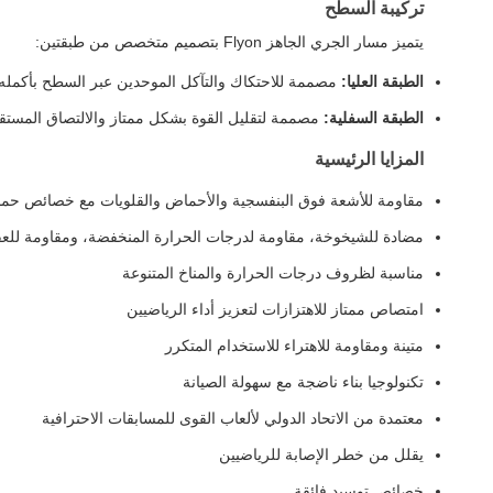
تركيبة السطح
يتميز مسار الجري الجاهز Flyon بتصميم متخصص من طبقتين:
الطبقة العليا:
مصممة للاحتكاك والتآكل الموحدين عبر السطح بأكمله
الطبقة السفلية:
مصممة لتقليل القوة بشكل ممتاز والالتصاق المستقر ب
المزايا الرئيسية
مقاومة للأشعة فوق البنفسجية والأحماض والقلويات مع خصائص حماية
مضادة للشيخوخة، مقاومة لدرجات الحرارة المنخفضة، ومقاومة للع
مناسبة لظروف درجات الحرارة والمناخ المتنوعة
امتصاص ممتاز للاهتزازات لتعزيز أداء الرياضيين
متينة ومقاومة للاهتراء للاستخدام المتكرر
تكنولوجيا بناء ناضجة مع سهولة الصيانة
معتمدة من الاتحاد الدولي لألعاب القوى للمسابقات الاحترافية
يقلل من خطر الإصابة للرياضيين
خصائص توسيد فائقة