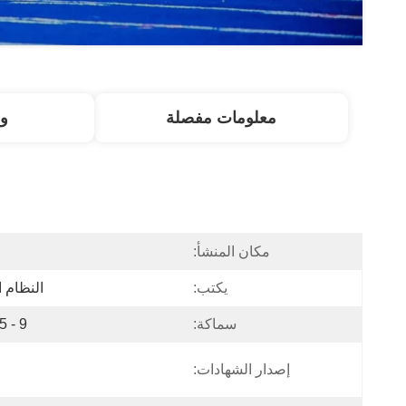
معلومات مفصلة
و
مكان المنشأ:
ا
يكتب:
النظام ا
سماكة:
9 - 15 ملم
إصدار الشهادات: