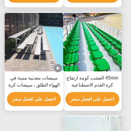
45mm العشب كومة ارتفاع
مبيضات معدنية متينة في
كرة القدم الاصطناعية
الهواء الطلق ، مبيضات كرة
العشب الاصطناعي
قدم من الألومنيوم محمولة
المستخدمة لمحكمة
احصل على افضل سعر
احصل على افضل سعر
المدرسة