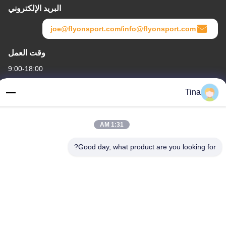
البريد الإلكتروني
joe@flyonsport.com/info@flyonsport.com
وقت العمل
9:00-18:00
عنواننا
Tina
العنوان
الصين ، قوانغدونغ ، شنتشن ، B4-06 ، المبنى B ، رقم 108 Lijia Road ،
1:31 AM
Henggang Community ، Longgang Street
Good day, what product are you looking for?
هاتف
86-135-3407-1985