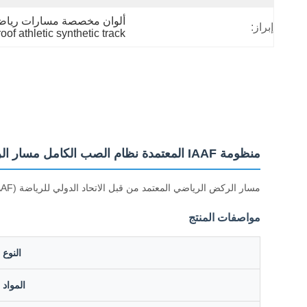
ألوان مخصصة مسارات رياضية
إبراز:
oof athletic synthetic track
منظومة IAAF المعتمدة نظام الصب الكامل مسار الركض الرياضي مع 15 سنة من العمر الخدمي والألوان المخصصة
مسار الركض الرياضي المعتمد من قبل الاتحاد الدولي للرياضة (IAAF) بمعدل 13 مليمتر مع أعلى مستوى من الأداء
مواصفات المنتج
النوع
المواد