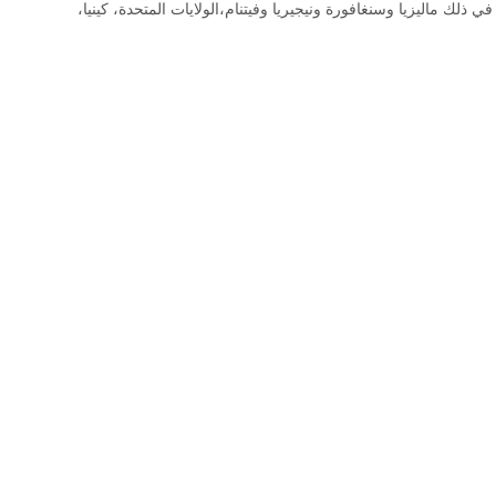
ليون الرياضة مسارات الركض في أكثر من 20 بلدا في جميع أنحاء العالم بما في ذلك ماليزيا وسنغافورة ونيجيريا وفيتنام،الولايات المتحدة، كينيا،