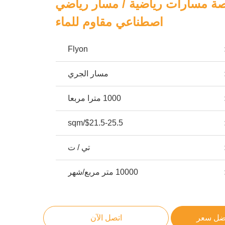
ة مسارات رياضية / مسار رياضي
اصطناعي مقاوم للماء
Flyon
مسار الجري
1000 مترا مربعا
$21.5-25.5/sqm
تي / ت
10000 متر مربع/شهر
ضل سعر
اتصل الآن