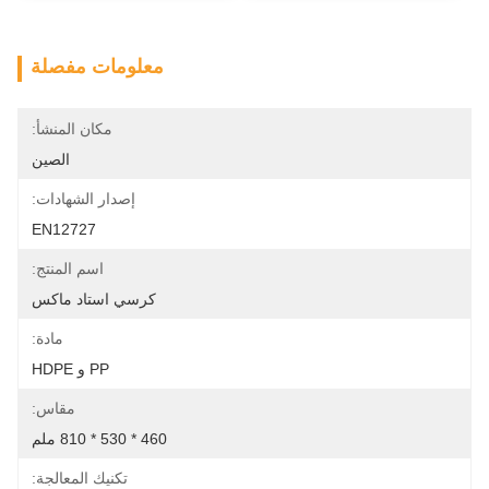
معلومات مفصلة
مكان المنشأ:
الصين
إصدار الشهادات:
EN12727
اسم المنتج:
كرسي استاد ماكس
مادة:
PP و HDPE
مقاس:
460 * 530 * 810 ملم
تكنيك المعالجة: