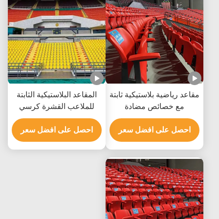
مقاعد رياضية بلاستيكية ثابتة
المقاعد البلاستيكية الثابتة
مع خصائص مضادة
للملاعب القشرة كرسي
للشيخوخة والوقاية من
الملاعب مع الأرضية المثبتة
الحريق للتثبيت الرأسي
احصل على افضل سعر
على الحائط
احصل على افضل سعر