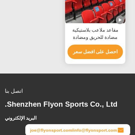
مقاعد ملاعب بلاستيكية
مضادة للحريق ومضادة
للشيخوخة ومضادة للأشعة
احصل على افضل سعر
فوق البنفسجية وكرسي
ملعب ثابت للرياضات
الخارجية
اتصل بنا
Shenzhen Flyon Sports Co., Ltd.
البريد الإلكتروني
joe@flyonsport.com/info@flyonsport.com