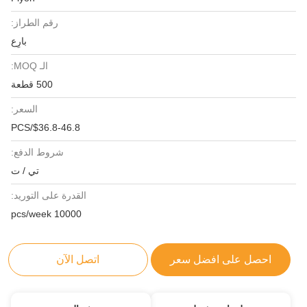
رقم الطراز:
بارِع
الـ MOQ:
500 قطعة
السعر:
$36.8-46.8/PCS
شروط الدفع:
تي / ت
القدرة على التوريد:
10000 pcs/week
احصل على افضل سعر
اتصل الآن