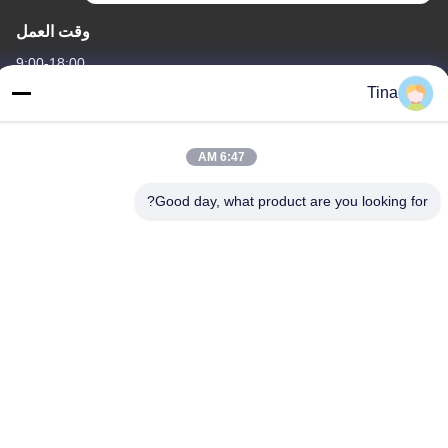
وقت العمل
9:00-18:00
Tina
عنواننا
العنوان
6:47 AM
الصين ، قوانغدونغ ، شنتشن ، B4-06 ، المبنى B ، رقم 108 Lijia Road ،
Henggang Community ، Longgang Street
Good day, what product are you looking for?
هاتف
86-135-3407-1985
الصين نوعية جيدة مقاعد قابلة للطي المورد. حقوق النشر © -2026
Shenzhen Flyon Sports Co., Ltd. . كل الحقوق محفوظة.
سياسة الخصوصية
|
خريطة الموقع