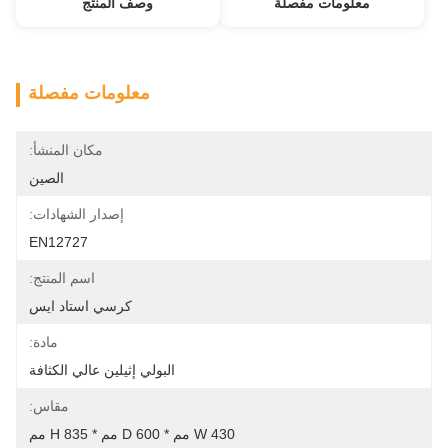
معلومات مفصلة
وصف المنتج
معلومات مفصلة
مكان المنشأ:
الصين
إصدار الشهادات:
EN12727
اسم المنتج:
كرسي استاد ايس
مادة:
البولي إثيلين عالي الكثافة
مقاس:
W 430 مم * D 600 مم * H 835 مم