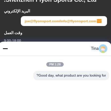
البريد الإلكتروني
joe@flyonsport.com/info@flyonsport.com
وقت العمل
9:00-18:00
Tina
عنواننا
العنوان
1:28 PM
الصين ، قوانغدونغ ، شنتشن ، B4-06 ، المبنى B ، رقم 108 Lijia Road ،
Henggang Community ، Longgang Street
Good day, what product are you looking for?
هاتف
86-135-3407-1985