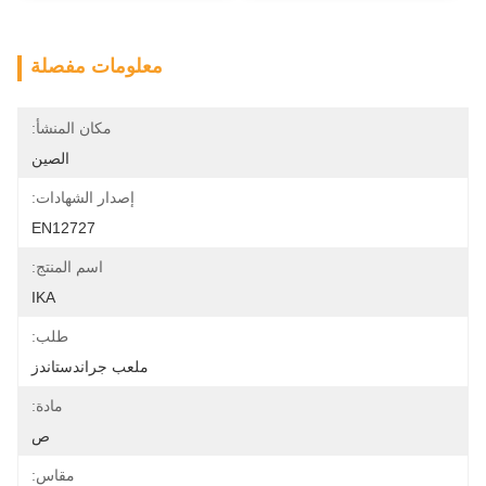
معلومات مفصلة
مكان المنشأ:
الصين
إصدار الشهادات:
EN12727
اسم المنتج:
IKA
طلب:
ملعب جراندستاندز
مادة:
ص
مقاس: