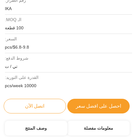
رقم الطراز:
IKA
الـ MOQ:
100 قطعة
السعر:
$6.8-9.8/pcs
شروط الدفع:
تي / ت
القدرة على التوريد:
10000 pcs/week
احصل على افضل سعر
اتصل الآن
معلومات مفصلة
وصف المنتج