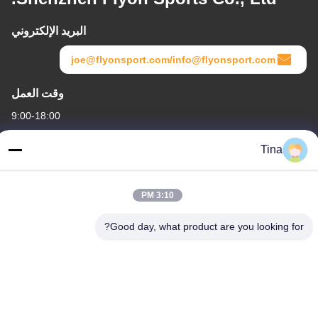
البريد الإلكتروني
joe@flyonsport.com/info@flyonsport.com
وقت العمل
9:00-18:00
عنواننا
Tina
العنوان
الصين ، قوانغدونغ ، شنتشن ، B4-06 ، المبنى B ، رقم 108 Lijia Road ،
3:10 PM
Henggang Community ، Longgang Street
Good day, what product are you looking for?
هاتف
86-135-3407-1985