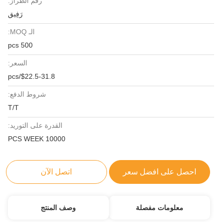
رقم الطراز:
رَفِيق
الـ MOQ:
500 pcs
السعر:
$22.5-31.8/pcs
شروط الدفع:
T/T
القدرة على التوريد:
10000 PCS WEEK
احصل على افضل سعر
اتصل الآن
معلومات مفصلة
وصف المنتج