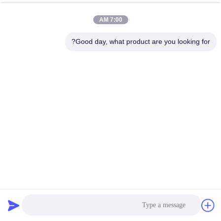
7:00 AM
Good day, what product are you looking for?
مقاعد رياضية سوداء خفيفة الوزن 2.5 كجم مع ضمان لمدة 5
سنوات وأبعاد 45 سم
مقاعد استاد بلاستيك
2025-12-01
30 الرؤى