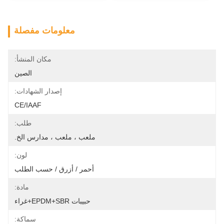
معلومات مفصلة
مكان المنشأ:
الصين
إصدار الشهادات:
CE/IAAF
طلب:
ملعب ، ملعب ، مدارس الخ.
لون:
أحمر / أزرق / حسب الطلب
مادة:
حبيبات EPDM+SBR+غراء
سماكة: