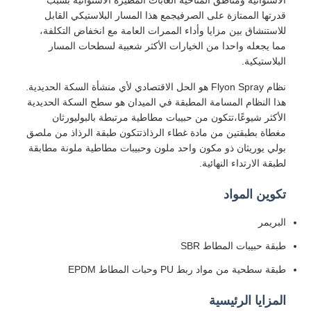
الاستوائية ومناطق المناخية الغابات المطيرة الاستوائية بسبب
قدرتها الممتازة على الصرفيجمع هذا المسار البلاستيكي القابل
للاستنشاق بين مزايا وأداء الممرات العامة مع انخفاض التكلفة،
مما يجعله واحدا من الخيارات الأكثر شعبية لسطحات المسار
البلاستيكية.
نظام Flyon Spray هو الحل الاقتصادي لأي منشأة السكة الحديدية.
هذا النظام المسامة المطبقة في الميدان هو سطح السكة الحديدية
الأكثر شيوعًا،تتكون من حبيبات مطاطية مرتبطة بالبوليورثان
مغطاة بطبقتين من مادة غطاء الرذاذتتكون طبقة الرذاذ من ملصق
بولي يوريثان ذو مكون واحد ملون وحبيبات مطاطية ملونة مطابقة
لطبقة الارتداء النهائية.
تكوين المواد
البريمر
طبقة حبيبات المطاط SBR
طبقة سطحية من مواد ربط PU وحبات المطاط EPDM
المزايا الرئيسية