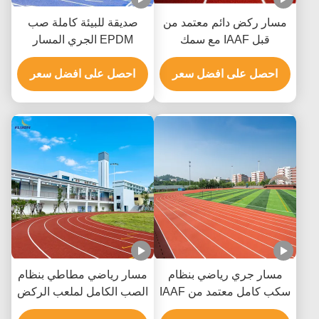
مسار ركض دائم معتمد من
صديقة للبيئة كاملة صب
قبل IAAF مع سمك
EPDM الجري المسار
15.9mm ومربط SBR وPU
لملعب رياضي
للملاعب
احصل على افضل سعر
احصل على افضل سعر
مسار جري رياضي بنظام
مسار رياضي مطاطي بنظام
سكب كامل معتمد من IAAF
الصب الكامل لملعب الركض
ومضاد للأشعة فوق