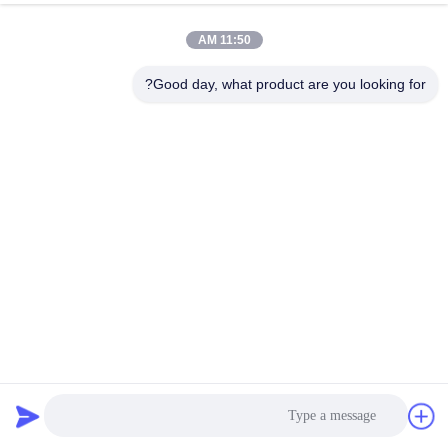
11:50 AM
Good day, what product are you looking for?
أرضيات مناسبات محمولة من مادة البولي إيثيلين عالي الكثافة
(HDPE) مع قدرة تحمل عالية، لون قابل للتخصيص ومقاومة
لدرجات الحرارة للاستخدام الخارجي
أرضيات الحدث المحمولة
2025-10-16
306 الرؤى