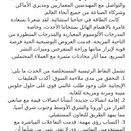
والتواصل مع المهندسين المعماريين ومديري الأماكن
وشركاء الصناعة من جميع أنحاء العالم.
كانت الطاقة في جناحنا استثنائية. لقد شعرنا بسعادة
غامرة بالاهتمام الهائل بمنتجاتنا الأحدث، وخاصة
المدرجات الألومنيوم المعيارية والمدرجات المتطورة من
الناحية المريحة. قدمت العروض التوضيحية الحية فرصة
قوية لإبراز متانتها وراحة المتفرجين وميزات النشر
السريع، مما أثار محادثات مثمرة مع العملاء المحتملين.
تشمل النقاط الرئيسية المستخلصة من الحدث ما يلي:
1. التحقق من مدى ملاءمة السوق: أكدت التعليقات
الإيجابية على وجود طلب عالمي قوي على حلول جلوس
متينة ومرنة ومريحة للغاية.
2. إقامة اتصالات جديدة: أنشأنا اتصالات قيمة مع صانعي
القرار من أوروبا والشرق الأوسط وجنوب شرق آسيا،
مما يمهد الطريق للتعاون المستقبلي.
3. اكتساب رؤى مهمة: قدمت التفاعلات المباشرة مع
المستخدمين النهائيين رؤى لا تقدر بثمن من شأنها أن