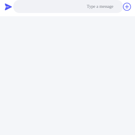
Photo
Video Call
Audio Call