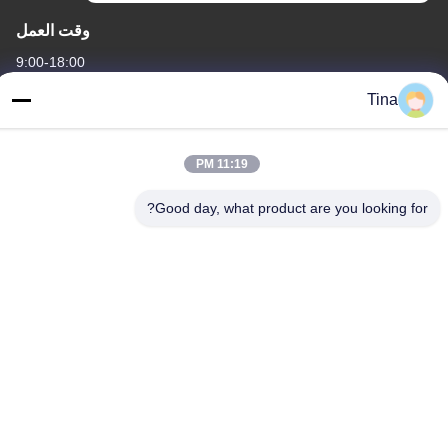
وقت العمل
9:00-18:00
Tina
عنواننا
العنوان
11:19 PM
الصين ، قوانغدونغ ، شنتشن ، B4-06 ، المبنى B ، رقم 108 Lijia Road ،
Henggang Community ، Longgang Street
Good day, what product are you looking for?
هاتف
86-135-3407-1985
الصين نوعية جيدة مقاعد قابلة للطي المورد. حقوق النشر © -2026
Shenzhen Flyon Sports Co., Ltd. . كل الحقوق محفوظة.
سياسة الخصوصية
|
خريطة الموقع