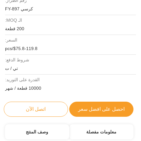
رقم الطراز:
كرسي FY-897
الـ MOQ:
200 قطعة
السعر:
$75.8-119.8/pcs
شروط الدفع:
تي / ت
القدرة على التوريد:
10000 قطعة / شهر
احصل على افضل سعر
اتصل الآن
معلومات مفصلة
وصف المنتج