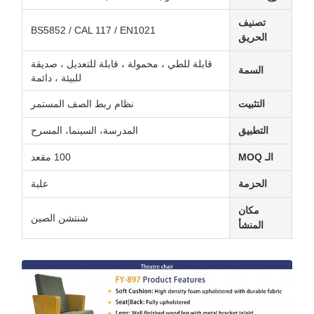
تصنيف
BS5852 / CAL 117 / EN1021
الحريق
قابلة للطي ، محمولة ، قابلة للتعديل ، صديقة
السمة
للبيئة ، دائمة
التثبيت
نظام ربط الصف المستمر
التطبيق
المدرسة، السينما، المسرح
الـ MOQ
100 مقعد
الحزمة
علبة
مكان
شنتشن الصين
المنشأ