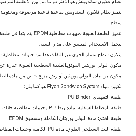
نظام فلايون ساندويتش هو الأكثر دواما من بين الأنظمة المرصو
يتميز نظام فلايون السندويش بقاعدة قاعدة مرصوفة ومختومة بم
سطح .
تتميز الطبقة العلوية بحبيبات مطاطية EPDM يتم بثها في طبقة البولي يوريثين المصبوبة يدويًا للحصول على نظام مستقر يمكنه
يتحمل الاستخدام المتسق على مدار السنة.
يتكون سطح مسار الجري غير النفاث هذا من حبيبات مطاطية سوداء متدرجة SBR مرتب
مكون البولي يوريثين الموثق.الطبقة السطحية العلوية عبارة عن تركيبة من حبيبات EPDM ال
مكون من مادة البولي يوريثين أو رش مزيج خاص من مادة الطلاء 
تكوين مواد Flyon Sandwich System هو كما يلي:
طبقة التمهيدي: PU Binder
طبقة المطاط السفلية: مادة ربط PU وحبيبات مطاطية SBR
طبقة الختم: مادة البولي يوريثان الكاملة ومسحوق EPDM
طبقة البث السطحي العلوي: مادة PU الكاملة وحبيبات المطاط EPDM