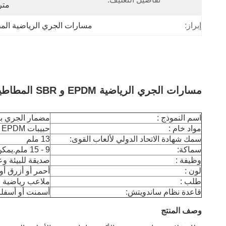
متر
إبراز:
مسارات الجري الرياضية الم
مسارات الجري الرياضية EPDM و SBR المطاطية مع شهادة IAAF
اسم النموذج :
مضمار الجري ب
مواد خام :
حبيبات EPDM والغراء و SBR
سمك شهادة الاتحاد الدولي لألعاب القوى:
13 ملم
سماكة:
9 - 15 ملم.يمكن تخصيص سماكة أخرى
وظيفة :
صديقة للبيئة و
لون :
أحمر أو أزرق 
طلب :
ملاعب رياضية ،
قاعدة نظام ساندويتش:
أسمنت أو أسفل
وصف المنتج