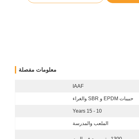
معلومات مفصلة
IAAF
حبيبات EPDM و SBR والغراء
10 - 15 Years
الملعب والمدرسة
1300 متر مربع في اليوم