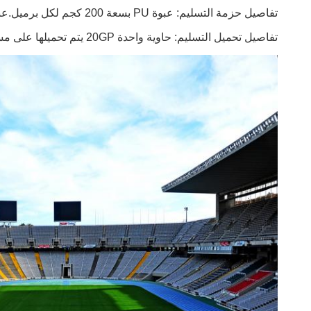
تفاصيل حزمة التسليم: عبوة PU بسعة 200 كجم لكل برميل.عبوة SBR و EPDM بوزن 25 كجم لكل كيس.
تفاصيل تحميل التسليم: حاوية واحدة 20GP يتم تحميلها على مساحة 1300 متر مربع.