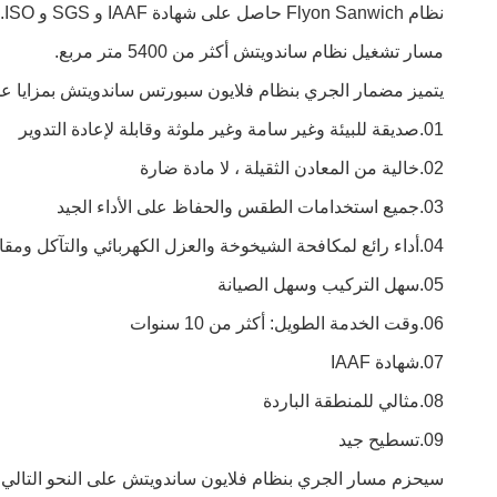
نظام Flyon Sanwich حاصل على شهادة IAAF و SGS و ISO.استخدم مهرجان نيجيريا الوطني الرياضي 2022 Flyon
مسار تشغيل نظام ساندويتش أكثر من 5400 متر مربع.
يتميز مضمار الجري بنظام فلايون سبورتس ساندويتش بمزايا على 
01.صديقة للبيئة وغير سامة وغير ملوثة وقابلة لإعادة التدوير
02.خالية من المعادن الثقيلة ، لا مادة ضارة
03.جميع استخدامات الطقس والحفاظ على الأداء الجيد
04.أداء رائع لمكافحة الشيخوخة والعزل الكهربائي والتآكل ومقاومة الصدمات
05.سهل التركيب وسهل الصيانة
06.وقت الخدمة الطويل: أكثر من 10 سنوات
07.شهادة IAAF
08.مثالي للمنطقة الباردة
09.تسطيح جيد
سيحزم مسار الجري بنظام فلايون ساندويتش على النحو التالي: