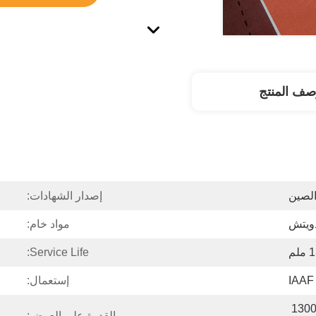
صف المنتج
لصين
إصدار الشهادات:
دويتش
مواد خام:
Service Life:
IAAF
إستعمال:
حاوية واحدة 20 GP تحميل 1300 
القدرة على العرض: