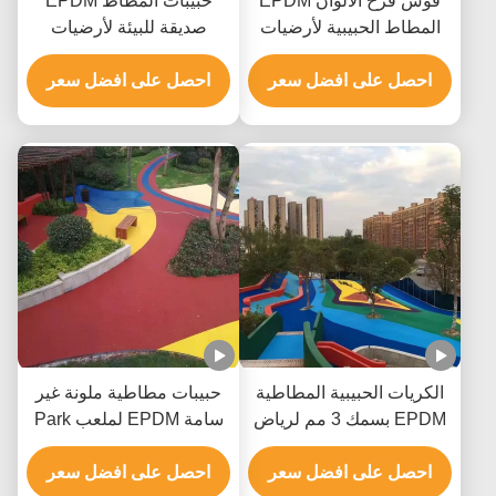
قوس قزح الألوان EPDM
حبيبات المطاط EPDM
المطاط الحبيبية لأرضيات
صديقة للبيئة لأرضيات
حمام السباحة Colouful
منطقة رياض الأطفال
احصل على افضل سعر
احصل على افضل سعر
الكريات الحبيبية المطاطية
حبيبات مطاطية ملونة غير
EPDM بسمك 3 مم لرياض
سامة EPDM لملعب Park
الأطفال في ممر الملعب
Walkway
احصل على افضل سعر
احصل على افضل سعر