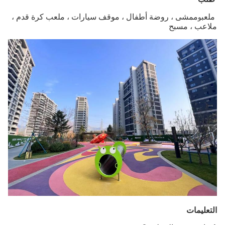
ملعب
ممشى ، روضة أطفال ، موقف سيارات ، ملعب كرة قدم ،
و
ملاعب ، مسبح
التعليمات