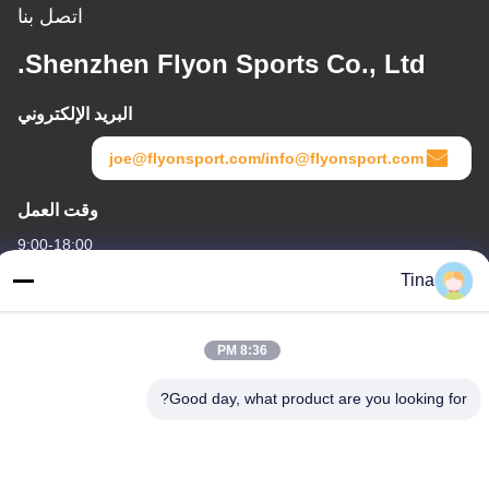
اتصل بنا
Shenzhen Flyon Sports Co., Ltd.
البريد الإلكتروني
joe@flyonsport.com/info@flyonsport.com
وقت العمل
9:00-18:00
Tina
عنواننا
العنوان
8:36 PM
الصين ، قوانغدونغ ، شنتشن ، B4-06 ، المبنى B ، رقم 108 Lijia Road ،
Henggang Community ، Longgang Street
Good day, what product are you looking for?
هاتف
86-135-3407-1985