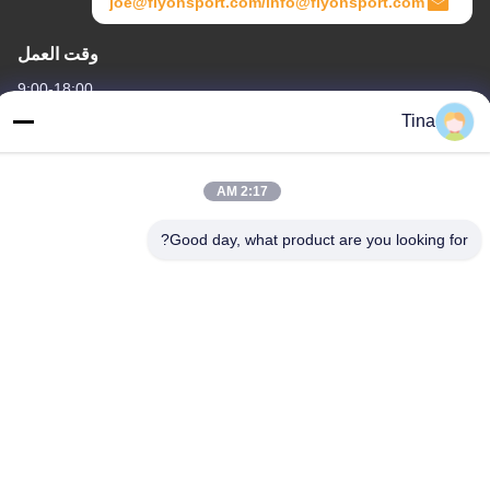
joe@flyonsport.com/info@flyonsport.com
وقت العمل
9:00-18:00
Tina
عنواننا
العنوان
2:17 AM
الصين ، قوانغدونغ ، شنتشن ، B4-06 ، المبنى B ، رقم 108 Lijia Road ،
Henggang Community ، Longgang Street
Good day, what product are you looking for?
هاتف
86-135-3407-1985
الصين نوعية جيدة مقاعد قابلة للطي المورد. حقوق النشر © -2026
Shenzhen Flyon Sports Co., Ltd. . كل الحقوق محفوظة.
سياسة الخصوصية
|
خريطة الموقع