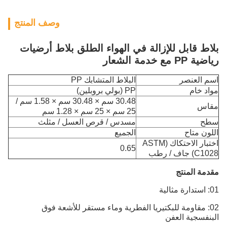
وصف المنتج
بلاط قابل للإزالة في الهواء الطلق بلاط أرضيات
رياضية PP مع خدمة الشعار
اسم العنصر
البلاط المتشابك PP
مواد خام
PP (بولي بروبلين)
30.48 سم × 30.48 سم × 1.58 سم /
مقاس
25 سم × 25 سم × 1.28 سم
سطح
مسدس / قرص العسل / مثلث
اللون متاح
الجميع
اختبار الاحتكاك (ASTM
0.65
C1028) جاف / رطب
مقدمة المنتج
01: استدارة مثالية
02: مقاومة للبكتيريا الفطرية وماء مستقر للأشعة فوق
البنفسجية العفن