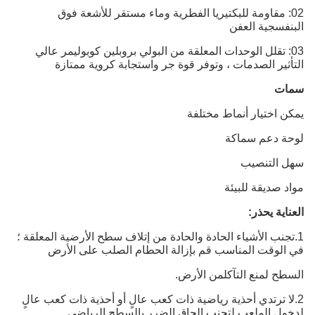
02: مقاومة للبكتيريا الفطرية وماء مستقر للأشعة فوق
البنفسجية العفن
03: تقلل الوحدات المعلقة من البولي بروبلين كوبوليمر عالي
التأثير الصدمات ، وتوفر قوة جر واستجابة كروية ممتازة
سمات
يمكن اختيار أنماط مختلفة
لوحة دعم سماكة
سهل التنصيب
مواد صديقة للبيئة
العناية يحذر:
1.تجنب الأشياء الحادة والحادة من إتلاف سطح الأرضية المعلقة ؛
في الوقت المناسب قم بإزالة الحطام الصلب على الأرض
السطح لمنع التآكل
من الأرض.
2.لا ترتدي أحذية رياضية ذات كعب عالٍ أو أحذية ذات كعب عالٍ
لدخول الملعب لتجنب إلحاق الضرر بالسطح الرياضي.