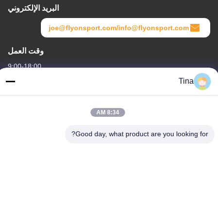
البريد الإلكتروني
joe@flyonsport.com/info@flyonsport.com
وقت العمل
9:00-18:00
Tina
عنواننا
العنوان
8:34 AM
الصين ، قوانغدونغ ، شنتشن ، B4-06 ، المبنى B ، رقم 108 Lijia Road ،
Henggang Community ، Longgang Street
Good day, what product are you looking for?
هاتف
86-135-3407-1985