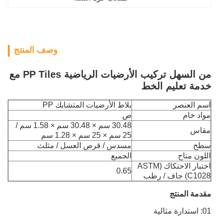
وصف المنتج
من السهل تركيب الأرضيات الرياضية PP Tiles مع
خدمة تعليم الخط
اسم العنصر
بلاط الأرضيات المتشابك PP
مواد خام
ص
30.48 سم × 30.48 سم × 1.58 سم /
مقاس
25 سم × 25 سم × 1.28 سم
سطح
مسدس / قرص العسل / مثلث
اللون متاح
الجميع
اختبار الاحتكاك (ASTM
0.65
C1028) جاف / رطب
مقدمة المنتج
01: استدارة مثالية