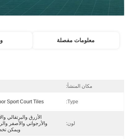
معلومات مفصلة
و
مكان المنشأ:
ا
or Sport Court Tiles
Type:
لون:
ويمكن تخص