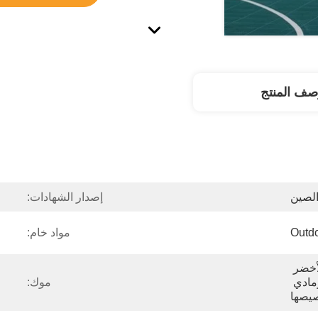
صف المنتج
لصين
إصدار الشهادات:
Outdo
مواد خام:
الأزرق والبرتقالي والأخضر 
والأرجواني والأصفر والرمادي 
موك:
يصها