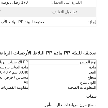
القدرة على التحمل:
170 رطل / بوصة مربعة
تفاصيل التغليف:
ك
إبراز:
صديقة للبيئة PP البلاط الأرضيات الرياضية
صديقة للبيئة PP مادة PP البلاط الأرضيات الرياضية مع خدمة الشعار
نوع العنصر
PP الأرضيات الرياضية البلاط
مادة
مادة البولي بروبيل
البعد
30.48 سم × 30.48 سم × 1.58 سم / 25 سم × 25 سم × 1.28 سم
سطح
مسدس / قرص الع
اللون متاح
AII
المعلومات الصحية
مقاومة الفطريات وا
سمات
سطح مرن للرياضات عالية التأثير