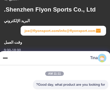
Shenzhen Flyon Sports Co., Ltd.
البريد الإلكتروني
joe@flyonsport.com/info@flyonsport.com
وقت العمل
9:00-18:00
Tina
عنواننا
العنوان
11:11 AM
الصين ، قوانغدونغ ، شنتشن ، B4-06 ، المبنى B ، رقم 108 Lijia Road ،
Henggang Community ، Longgang Street
Good day, what product are you looking for?
هاتف
86-135-3407-1985