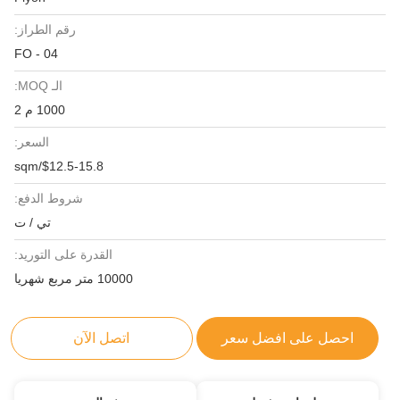
رقم الطراز:
FO - 04
الـ MOQ:
1000 م 2
السعر:
$12.5-15.8/sqm
شروط الدفع:
تي / ت
القدرة على التوريد:
10000 متر مربع شهريا
احصل على افضل سعر
اتصل الآن