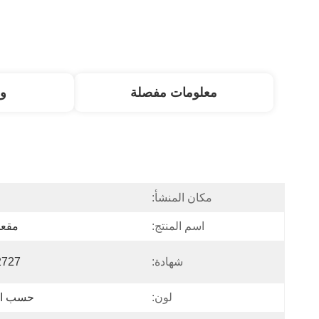
معلومات مفصلة
و
مكان المنشأ:
ا
اسم المنتج:
مقعد
شهادة:
727
لون:
حسب ا