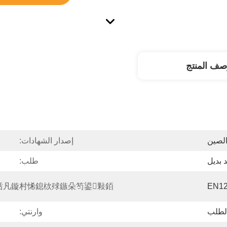
صف المنتج
لصين
إصدار الشهادات:
 بديل
طلب:
凡鏇村悕鎴栨殏鏃朵笉鍙敤銆:
EN12
لطلب
وارنتي: