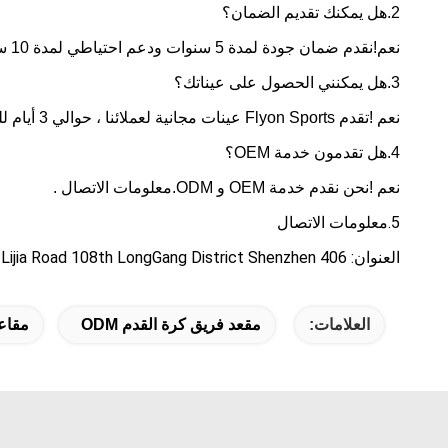
2.هل يمكنك تقديم الضمان؟
نعم!نقدم ضمان جودة لمدة 5 سنوات ودعم احتياطي لمدة 10 سنوات.
3.هل يمكنني الحصول على عيناتك؟
نعم !تقدم Flyon Sports عينات مجانية لعملائنا ، حوالي 3 أيام للتحضير.
4.هل تقدمون خدمة OEM؟
نعم !نحن نقدم خدمة OEM و ODM.معلومات الاتصال .
5.
معلومات الاتصال
العنوان: 406 Room B # 2013 Creative Marker Park ، Lijia Road 108th LongGang District Shenzhen ، الصين
العلامات:
مقعد فريق كرة القدم ODM
مقاعد