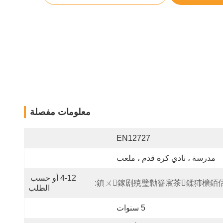
معلومات مفصلة
EN12727
مدرسة ، نادي كرة قدم ، ملعب
4-12 أو حسب 
鎮ㄨ鎵剧殑璧勬簮宸茶鍒犻櫎銆佸
الطلب
5 سنوات