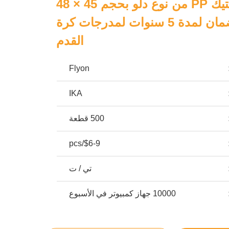
مقعد ملعب بلاستيك PP من نوع دلو بحجم 45 × 48
× 33 سم مع ضمان لمدة 5 سنوات لمدرجات كرة
القدم
Flyon
IKA
500 قطعة
$6-9/pcs
تي / ت
10000 جهاز كمبيوتر في الأسبوع