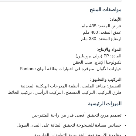
مواصفات المنتج
الأبعاد:
عرض المقعد: 435 ملم
عمق المقعد: 480 ملم
ارتفاع المقعد: 330 ملم
المواد والإنتاج:
المادة: PP (بولي بروبيلين)
تكنولوجيا الإنتاج: صب الحقن
خيارات الألوان: متوفرة في اختيارات بطاقة ألوان Pantone
التركيب والتطبيق:
التطبيق: مقاعد الملعب، أنظمة المدرجات الهيكلية المعدنية
طرق التركيب: التركيب المسطح، التركيب الرأسي، تركيب الحائط
الميزات الرئيسية
تصميم مريح لتحقيق أقصى قدر من راحة المتفرجين
خصائص مضادة للشيخوخة لتحقيق المتانة على المدى الطويل
مقاومة للأشعة فوق البنفسجية للتطبيقات الخارجية