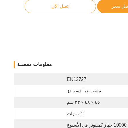
ضل سعر
اتصل الآن
معلومات مفصلة
EN12727
ملعب جراندستاندز
٤٥ × ٤٨ × ٣٣ سم
5 سنوات
10000 جهاز كمبيوتر في الأسبوع