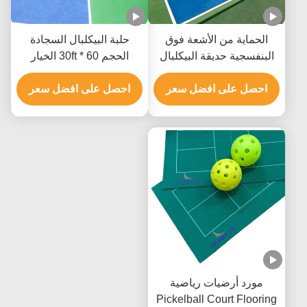
الحماية من الأشعة فوق
حلبة البيكلبال السجادة
البنفسجية حديقة البيكلبال
الحجم 60 * 30ft الخيار
البلاستيكية الملصقة
للحصول على أداء طويل
بالأكريليك نمط الرمل
احصل على افضل سعر
الأمد
احصل على افضل سعر
مورد أرضيات رياضية
Pickelball Court Flooring