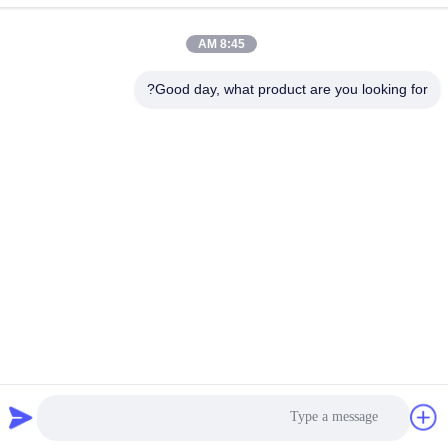
العنوان
الصين ، قوانغدونغ ، شنتشن ، B4-06 ، المبنى B ، رقم 108 Lijia Road ،
8:45 AM
Henggang Community ، Longgang Street
Good day, what product are you looking for?
هاتف
86-135-3407-1985
الصين نوعية جيدة مقاعد قابلة للطي المورد. حقوق النشر © -2026
Shenzhen Flyon Sports Co., Ltd. . كل الحقوق محفوظة.
سياسة الخصوصية
|
خريطة الموقع