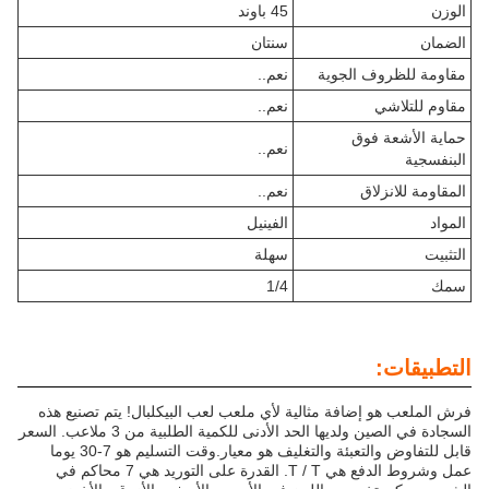
الوزن
45 باوند
الضمان
سنتان
مقاومة للظروف الجوية
نعم..
مقاوم للتلاشي
نعم..
حماية الأشعة فوق
نعم..
البنفسجية
المقاومة للانزلاق
نعم..
المواد
الفينيل
التثبيت
سهلة
سمك
1/4
التطبيقات:
فرش الملعب هو إضافة مثالية لأي ملعب لعب البيكلبال! يتم تصنيع هذه
السجادة في الصين ولديها الحد الأدنى للكمية الطلبية من 3 ملاعب. السعر
قابل للتفاوض والتعبئة والتغليف هو معيار.وقت التسليم هو 7-30 يوما
عمل وشروط الدفع هي T / T. القدرة على التوريد هي 7 محاكم في