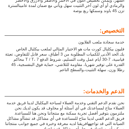
الشهر، ويمكن تخصيص اللون في الأحمر والأصفر والأزرق والأخضر
والرمادي أو أي لون آخر.التثبيت سهل ويأتي مع ضمان لمدة عامينالسترة
تزن 45 باوند وسمكها ربع بوصة
التخصيص:
خدمة سجادة ملعب الفلايون
فليون بيكلبال كورت مات هو الاختيار المثالي لملعب بيكلبال الخاص
بك.الحد الأدنى للكميات المطلوبة من 3 أطباق، سعر قابل للتفاوض، تعبئة
قياسية، 7-30 أيام عمل وقت التسليم، شروط الدفع T / T، 7 محاكم
القدرة على توفير شهريا، مقاومة للتلاشي، حماية فوق البنفسجية، 45
رطلا وزن، سهلة التثبيت،والسطح الناعم.
الدعم والخدمات:
نحن نقدم الدعم التقني وخدمة العملاء لسباحة البيكلبال لدينا فريق خدمة
العملاء متاح لمساعدتك في أي أسئلة أو مخاوف قد يكون لديك.نحن
ملتزمون بتوفير أفضل تجربة ممكنة مع منتجاتنا ونحن هنا للمساعدة.
فريق الدعم الفني لدينا متاح للمساعدة في أي مشاكل قد تنشأأو مشاكل
الصيانة التي قد تواجههافريقنا لديه معرفة وخبرة في جميع جوانب منتجاتنا
ويمكن أن يساعدك في حل أي مشاكل قد تواجهك.