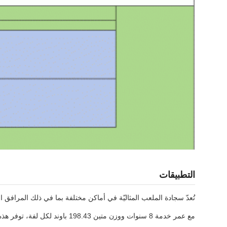
التطبيقات
تُعدّ سجادة الملعب المثاليّة في أماكن مختلفة بما في ذلك المرافق 
مع عمر خدمة 8 سنوات ووزن متين 198.43 باوند لكل لفة، توفر هذه السجادة قيمة طويلة الأجل واستقرار. متاحة للطلب مع شروط دفع مرنة والتسليم في غضون 7-30 يوم عمل.