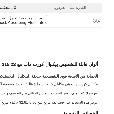
القدرة على العرض:
50 محكمة / يوم
أرضيات مخصصة تحمل الصدمات,بلاط الأرضي
إبراز:
hock Absorbing Floor Tiles
ألوان قابلة للتخصيص بيكلبال كورت مات مع 215.23 مربع قدم حجم لفة وسهولة التثبيت ل 44 * 20ft أو 60 * 30ft المحاكم
الحماية من الأشعة فوق البنفسجية حديقة البيكلبال البلاستيكية
بيكلبال كورت مات هي بيكلبال كورت سجادة عالية الجودة مصممة لأفض
مع سمك 2-3 ملم، توفر السجادة التوازن المثالي بين التخفيف والاستقرار للعب مريح.هذه السجادة بنيت لتحمل مبارات الكرة المثيرة مع الحفاظ على جودتها.
تتوفر هذه السجادة في حجم لفة مريح من 6.56 x 32.81 قدم مربع (215.23 قدم مربع) ، وتوفر تغطية كاملة لمحاكم البيكلبال القياسية.البناء المهني يحول أي منطقة لعب إلى ملعب عالي الأداء.
الخصائص الرئيسية