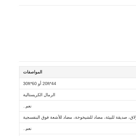
المواصفات
44*20ft أو 60*30ft
الرمال الكريستالية
نعم..
لاق، صديقة للبيئة، مضاد للشيخوخة، مضاد للأشعة فوق البنفسجية
نعم..