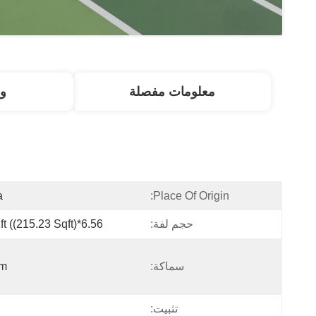
معلومات مفصلة
و
a
Place Of Origin:
حجم لفة:
6.56*32.81ft ((215.23 Sqft)
سماكة:
mm
تثبيت: