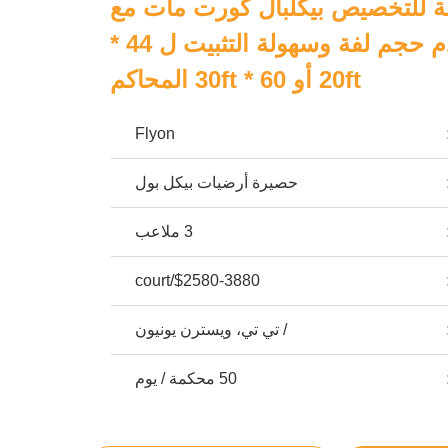
لة للتخصيص بيكلبال كورت مات مع
215.23 مربع قدم حجم لفة وسهولة التثبيت ل 44 *
20ft أو 60 * 30ft المحاكم
Flyon
حصيرة أرضيات بيكل بول
3 ملاعب
$2580-3880/court
/ تي تي، ويسترن يونيون
50 محكمة / يوم