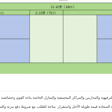
الترفيهية والمدارس والمراكز المجتمعية والمنازل الخاصة.بناءه القوي وخصائصه 