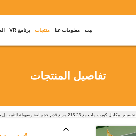
بيت
معلومات عنا
منتجات
برنامج VR
الم
تفاصيل المنتجات
 مات مع 215.23 مربع قدم حجم لفة وسهولة التثبيت ل 44 * 20ft أو 60 * 30ft المحاكم