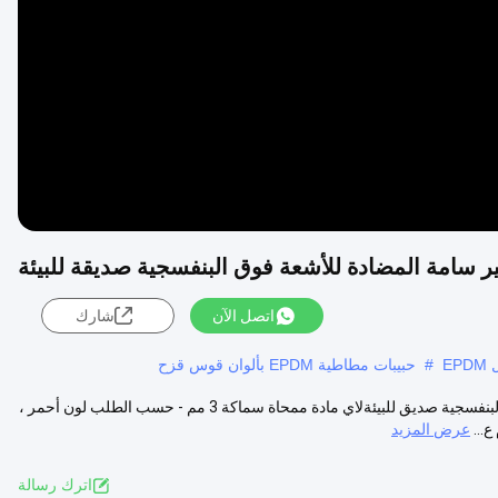
Video
اتصل الآن
شارك
E
#
حبيبات مطاطية EPDM بألوان قوس قزح
أرضيات الملاعب الرياضية EPDM مطاط مطاط غير سام مضاد للأشعة فوق البنفسجية صديق للبيئةلاي مادة ممحاة سماكة 3 مم - حسب الطلب لون أحمر ،
عرض المزيد
اترك رسالة