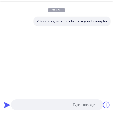
1:16 PM
Good day, what product are you looking for?
GYM Fitness Room Rubber Floor Tiles أحمر أسود اللون OEM
ODM
حصيرة الأرضيات المطاطية
2023-09-04
152 الرؤى