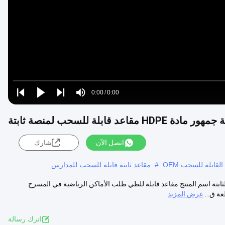
Video
Loaded
:
0%
0:00
/
0:00
Play
Play
Play
Mute
Current
Duration
next
next
دة HDPE مقاعد قابلة للسحب لمنصة ثابتة
Time
اتصل الآن
شارك
لقابلة للسحب OEM
#
مقاعد ثابتة قابلة للسحب للمدارس
تة اسم المنتج مقاعد قابلة للطي طلب الأماكن الرياضية في المسرح
ة ق...
عرض المزيد
اترك رسالة