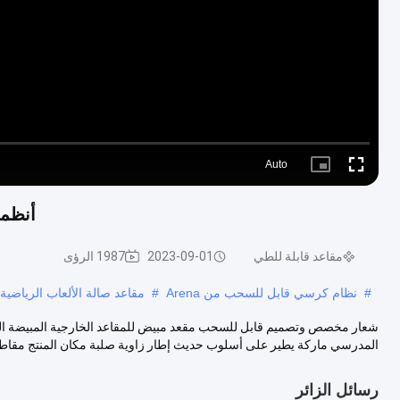
Auto
Picture-
Fullscreen
in-
Picture
أنظمة جمهور ما
مقاعد قابلة للطي
2023-09-01
1987 الرؤى
#
نظام كرسي قابل للسحب من Arena
#
مقاعد صالة الألعاب الرياضية ا
شعار مخصص وتصميم قابل للسحب مقعد مبيض للمقاعد الخارجية المبيضة الثاب
المدرسي ماركة يطير على أسلوب حديث إطار زاوية صلبة مكان المنتج مقاطع
رسائل الزائر