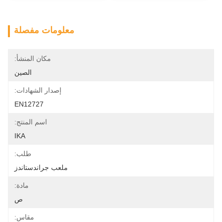
معلومات مفصلة
مكان المنشأ:
الصين
إصدار الشهادات:
EN12727
اسم المنتج:
IKA
طلب:
ملعب جراندستاندز
مادة:
ص
مقاس: