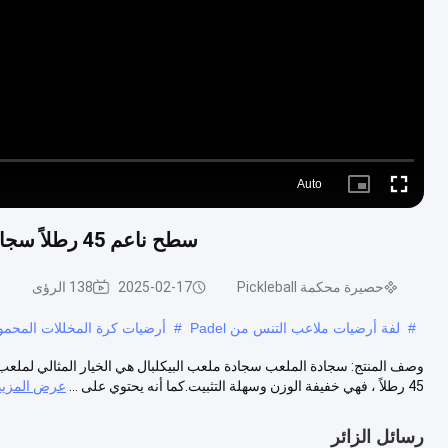
Auto
Picture-
Fullscreen
in-
Picture
سطح ناعم 45 رطلاً سجادة محكمة البيكلبال الحمراء مع حماية فوق البنفسجية
حصيرة محكمة Pickleball
2025-02-17
138 الرؤى
#
لفة أرضيات ملاعب التنس من Padel
#
أرضيات كرة المخللات المحمولة 3
45 رطلاً ، فهي خفيفة الوزن وسهلة التثبيت.كما أنه يحتوي على ...
عرض المزيد
رسائل الزائر