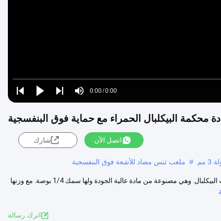
Video
Loaded
:
0%
0:00
/
0:00
Play
Play
Play
Mute
Current
Duration
next
next
Time
اتصل الآن
شارك
 مم
#
ملعب تنس مضاد للأشعة فوق البنفسجية
وصف المنتج: سجادة الملعب سجادة ملعب البيكلبال هي الخيار المثالي لملعب البيكلبال. وهي مصنوعة من مادة عالية الجودة ولها سمك 1/4 بوصة. مع وزنها
اترك رسالة