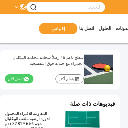
دونات
الحلول
اتصل بنا
إقتباس
سطح ناعم 45 رطلاً سجادة محكمة البيكلبال
الحمراء مع حماية فوق البنفسجية
يتعلم أكثر
اتصل الآن
فيديوهات ذات صلة
المقاومة للافتراء المحمول
لدورة أرضية ملعب البيكلبال
حجم 6.56 * 32.81 قدم