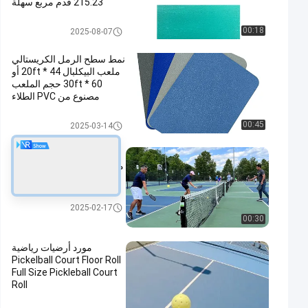
215.23 قدم مربع سهلة
الصيانة
حصيرة محكمة Pickleball
00:18
2025-08-07
نمط سطح الرمل الكريستالي
ملعب البيكلبال 44 * 20ft أو
60 * 30ft حجم الملعب
مصنوع من PVC الطلاء
الأكريليك
حصيرة محكمة Pickleball
00:45
2025-03-14
سجادة محكمة البيكلبال 3
ملم من الدرجة الأولى لأداء لا
مثيل له
حصيرة محكمة Pickleball
2025-02-17
00:30
مورد أرضيات رياضية
Pickelball Court Floor Roll
Full Size Pickleball Court
Roll