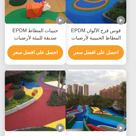
قوس قزح الألوان EPDM
حبيبات المطاط EPDM
المطاط الحبيبية لأرضيات
صديقة للبيئة لأرضيات
حمام السباحة Colouful
منطقة رياض الأطفال
احصل على افضل سعر
احصل على افضل سعر