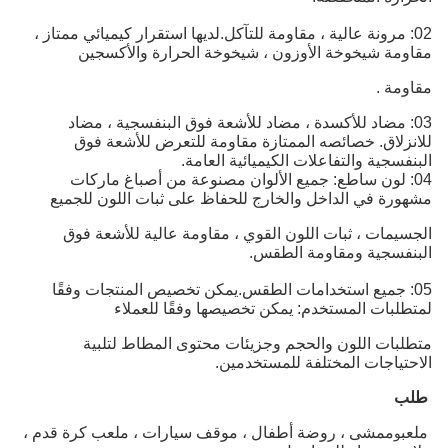
02: مرونة عالية ، مقاومة للتآكل.لديها استقرار كيميائي ممتاز ،
مقاومة شيخوخة الأوزون ، شيخوخة الحرارة والأكسجين
مقاومة .
03: مضاد للأكسدة ، مضاد للأشعة فوق البنفسجية ، مضاد
للانزلاق.
خصائصه الممتازة مقاومة للتعرض للأشعة فوق
البنفسجية والتفاعلات الكيميائية العامة.
04: لون ساطع: جميع الألوان مصنوعة من أصباغ ماركات
مشهورة في الداخل والخارج للحفاظ على ثبات اللون للجميع
الجسيمات ، ثبات اللون القوي ، مقاومة عالية للأشعة فوق
البنفسجية ومقاومة الطقس.
05: جميع استخدامات الطقس.يمكن تخصيص المنتجات وفقًا
لمتطلبات المستخدم: يمكن تخصيصها وفقًا للعملاء
متطلبات اللون والحجم وجزيئات محتوى المطاط لتلبية
الاحتياجات المختلفة للمستخدمين.
طلب
ملعب
ممشى ، روضة أطفال ، موقف سيارات ، ملعب كرة قدم ،
و