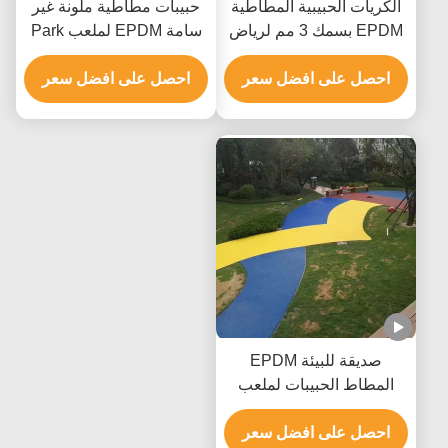
الكريات الحبيبية المطاطية
حبيبات مطاطية ملونة غير
EPDM بسمك 3 مم لرياض
سامة EPDM لملعب Park
الأطفال في ممر الملعب
Walkway
احصل على افضل سعر
احصل على افضل سعر
صديقة للبيئة EPDM
المطاط الحبيبات لملعب
الرياضة المحكمة
احصل على افضل سعر