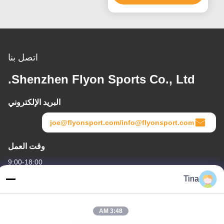
اتصل بنا
Shenzhen Flyon Sports Co., Ltd.
البريد الإلكتروني
joe@flyonsport.com/info@flyonsport.com
وقت العمل
9:00-18:00
Tina
عنواننا
العنوان
3:48 AM
الصين ، قوانغدونغ ، شنتشن ، B4-06 ، المبنى B ، رقم 108 Lijia Road ،