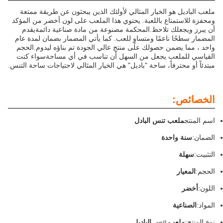
ملعب الباديل هو الخيار المثالي لأولئك الذين يبحثون عن طريقة ممتعة
ومحفزة للاستمتاع باللعبة. يحتوي هذا الملعب على لون أخضر من المؤكد
أن يبرز ويجعلك تلاحظ.المحكمة مصنوعة من مادة صناعية دائمةيقدم
المضمار سطحًا ناعمًا ومتساوٍ للعب. كما يأتي المضمار بضمان لمدة عام
واحد ، مما يضمن حصولك على منتج عالي الجودة تم بناؤه ليدوم.الحجم
القياسي للملعب يجعل من السهل أن تناسب في أي مساحةسواء كنت
مبتدئاً أو محترفاً، ساحة "باديل" هي الخيار المثالي لاحتياجات ساحة التنس.
الخصائص:
اسم المنتج
ملعب تنس البادل
الضمان:
سنة واحدة
التثبيت:
سهلة
الحجم:
المعيار
اللون:
أخضر
المواد:
الصناعية
نوع المنتج:
ملعب تنس الباديل