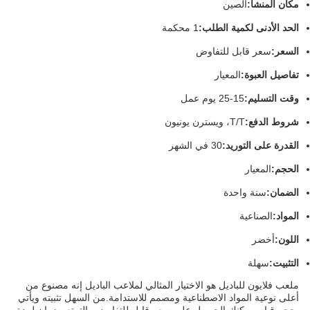
مكان المنشأ:
الصين
الحد الأدنى لكمية الطلب:
1 محكمة
السعر:
سعر قابل للتفاوض
تفاصيل العبوة:
المعيار
وقت التسليم:
15-25 يوم عمل
شروط الدفع:
T/T، ويسترن يونيون
القدرة على التوريد:
30 في الشهر
الحجم:
المعيار
الضمان:
سنة واحدة
المواد:
الصناعية
اللون:
أخضر
التثبيت:
سهلة
ملعب فلايون للباديل هو الاختيار المثالي لملاعب الباديل إنه مصنوع من
أعلى نوعية المواد الاصطناعية ومصمم للاستدامة.من السهل تثبيته ويأتي