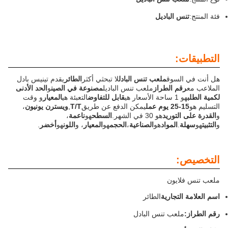
فئة المنتج:
تنس الباديل
التطبيقات:
هل أنت في السوق
ملعب تنس البادل
لا تبحثي أكثر
الطائر
يقدم تينيس بادل
الملاعب مع
رقم الطراز
ملعب تنس الباديل
مصنوعة في الصين
و
الحد الأدنى
لكمية الطلب
هو 1 ساحة الأسعار هي
قابل للتفاوض
التعبئة هي
المعيار
و وقت
التسليم هو
15-25 يوم عمل
يمكن الدفع عن طريق
T/T
,
ويسترن يونيون
،
و
القدرة على التوريد
هو 30 في الشهر.
السطح
هو
ناعمة
،
و
التثبيت
هو
سهلة
.
المواد
هو
الصناعية
،
الحجم
هو
المعيار
، و
اللون
هو
أخضر
.
التخصيص:
ملعب تنس فلايون
اسم العلامة التجارية
الطائر
رقم الطراز:
ملعب تنس البادل