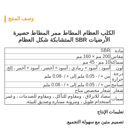
وصف المنتج
الكلب العظام المطاط ممر المطاط حصيرة
الأرضيات SBR المتشابكة شكل العظام
SBR
مادة
مقاس
200 مم × 160 مم
سماكة
10 مم - 45 مم
لون
أسود ، أسود + رمادي ، أسود + أخضر ، أسود + أحمر ، إلخ.
درجة
من + / - 0.05 ملم إلى + / -0.08 ملم
حرارة
تسامح
من + / - 0.05 ملم إلى + / - 0.08 ملم
شعار
شعار مخصص متاح
مضاد للانزلاق ، ومقاوم للتآكل ، ومقاوم للصدمات ، وعمر
سمات
استخدام طويل ، ومرونة ممتازة وصديق للبيئة.
تعليمات الإنتاج
تصميم متين مع سهولة التجميع
.