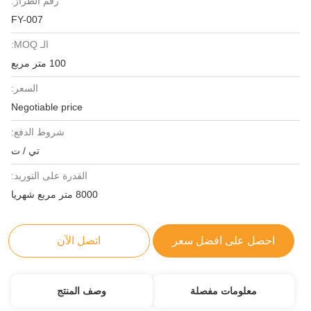
رقم الطراز:
FY-007
الـ MOQ:
100 متر مربع
السعر:
Negotiable price
شروط الدفع:
تي / ت
القدرة على التوريد:
8000 متر مربع شهريا
احصل على افضل سعر
اتصل الآن
معلومات مفصلة
وصف المنتج