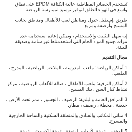
تُستخدم الحصائر المطاطية عالية الكثافة EPDM على نطاق
واسع في الهواء الطلق لتوفير توسيد لممارسة الرياضة.
طريق ،
إسطبل خيول ومناطق لعب للأطفال ومناطق بجانب
المسبح وأرصفة ومربع.
إنه سهل التثبيت والاستخدام ، ويمكن إعادة استخدامه عدة
مرات.جميع المواد الخام التي استخدمناها غير سامة وصديقة
للبيئة.
مجال التقديم
1.أماكن الرياضة: ملعب المدرسة ، الملاعب الرياضية ، المدرج ،
الملعب.
2.أماكن الترفيه: ملعب للأطفال ، صالة للألعاب الرياضية ، مركز
نشاط كبار السن ، بنك المسبح.
3.المرافق العامة والبلدية: الرصيف ، الجسور ، ممر تحت الأرض ،
حديقة ، محطة ، رصيف ، مطار.
4.مباني المكاتب والفنادق والمنطقة السكنية والساحة الخارجية
والمسرح.
5.المختبر ، غرفة الأدوات الدقيقة ، غرفة الكمبيوتر ، غرفة