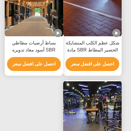
شكل عظم الكلب المتشابكة
بساط أرضيات مطاطي
الحصير المطاط SBR مادة
SBR أسود معاد تدويره
حبيبات المطاط
مقاوم للحريق ومقاوم
احصل على افضل سعر
للتآكل
احصل على افضل سعر