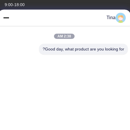
9:00-18:00
عنواننا
Tina
العنوان
2:38 AM
الصين ، قوانغدونغ ، شنتشن ، B4-06 ، المبنى B ، رقم 108 Lijia Road ،
Henggang Community ، Longgang Street
Good day, what product are you looking for?
هاتف
86-135-3407-1985
الصين نوعية جيدة مقاعد قابلة للطي المورد. حقوق النشر © -2026
Shenzhen Flyon Sports Co., Ltd. . كل الحقوق محفوظة.
سياسة الخصوصية
|
خريطة الموقع